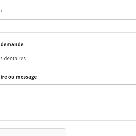
e
*
a demande
re ou message