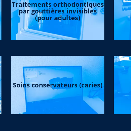
Traitements orthodontiques
par gouttières invisibles
(pour adultes)
Soins conservateurs (caries)