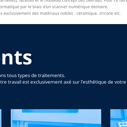
rtielles), facettes et le nouveau concept des overlays. Pour ce fair
informatique par le biais d’un scanner numérique dentaire.
ns exclusivement des matériaux nobles : céramique, zircone etc.
nts
ons tous types de traitements.
re travail est exclusivement axé sur l’esthétique de votre 