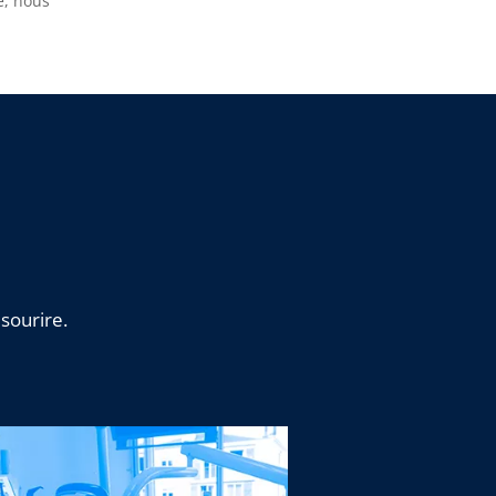
e, nous
sourire.