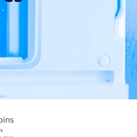
oins
ys